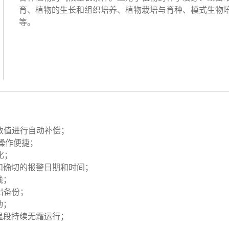
育、植物的生长和组织培养、植物栽培与育种、模式生物
等。
参数值进行自动补偿；
，操作便捷；
化；
和确切的报警日期和时间；
线；
出备份；
动；
温段持续无霜运行；