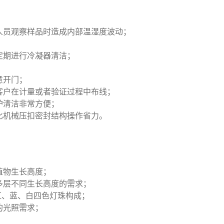
人员观察样品时造成内部温湿度波动；
定期进行冷凝器清洁；
；
意开门；
客户在计量或者验证过程中布线；
护清洁非常方便；
比机械压扣密封结构操作省力。
植物生长高度；
多层不同生长高度的需求；
红、蓝、白四色灯珠构成；
的光照需求；