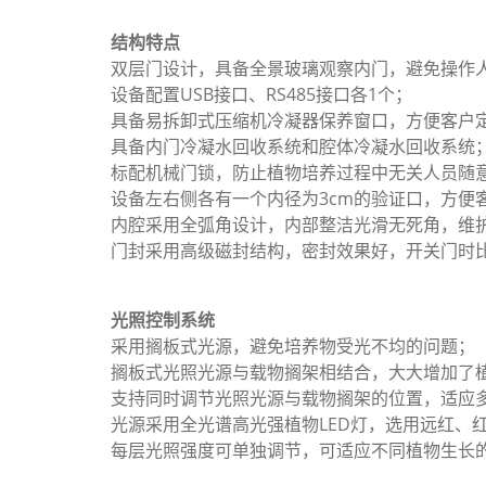
结构特点
双层门设计，具备全景玻璃观察内门，避免操作
设备配置USB接口、RS485接口各1个；
具备易拆卸式压缩机冷凝器保养窗口，方便客户
具备内门冷凝水回收系统和腔体冷凝水回收系统
标配机械门锁，防止植物培养过程中无关人员随
设备左右侧各有一个内径为3cm的验证口，方便
内腔采用全弧角设计，内部整洁光滑无死角，维
门封采用高级磁封结构，密封效果好，开关门时
光照控制系统
采用搁板式光源，避免培养物受光不均的问题；
搁板式光照光源与载物搁架相结合，大大增加了
支持同时调节光照光源与载物搁架的位置，适应
光源采用全光谱高光强植物LED灯，选用远红、
每层光照强度可单独调节，可适应不同植物生长