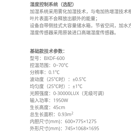
湿度控制系统（选配）
加湿系统采用雾化加湿技术，与电加热增湿技术
叶片表面不会释放出额外的能量；
设备自带侧挂式大容量储水箱，节省空间，加水
湿度传感器采用原装进口高端湿度传感器。
基础款技术参数：
型号：BXDF-600
控温范围：0~70℃
分辨率：0.1℃
波动度（25℃时）：±0.5℃
均匀度（25℃时）：±1℃
光照强度：0-30000LUX（无级可调）
输入功率：1950W
生长高度：45cm
2
总生长面积：0.93m
内胆尺寸(mm)：600×775×1275
外形尺寸(mm)：745×1068×1695