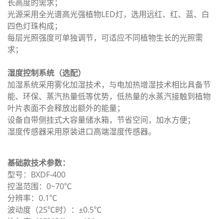
长高度的需求；
光源采用全光谱高光强植物LED灯，选用远红、红、蓝、白
四色灯珠构成；
每层光照强度可单独调节，可适应不同植物生长的光照需
求；
湿度控制系统（选配）
加湿系统采用雾化加湿技术，与电加热增湿技术相比具备节
能、环保、蒸汽热量低等优势，低热量的水蒸汽接触到植物
叶片表面不会释放出额外的能量；
设备自带侧挂式大容量储水箱，节省空间，加水方便；
湿度传感器采用原装进口高端湿度传感器。
基础款技术参数：
型号：BXDF-400
控温范围：0~70℃
分辨率：0.1℃
波动度（25℃时）：±0.5℃