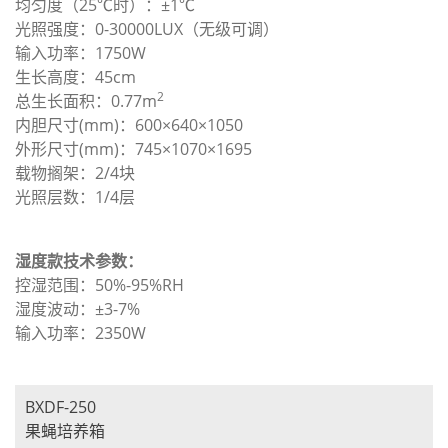
均匀度（25℃时）：±1℃
光照强度：0-30000LUX（无级可调）
输入功率：1750W
生长高度：45cm
2
总生长面积：0.77m
内胆尺寸(mm)：600×640×1050
外形尺寸(mm)：745×1070×1695
载物搁架：2/4块
光照层数：1/4层
湿度款技术参数：
控湿范围：50%-95%RH
湿度波动：±3-7%
输入功率：2350W
BXDF-250
果蝇培养箱