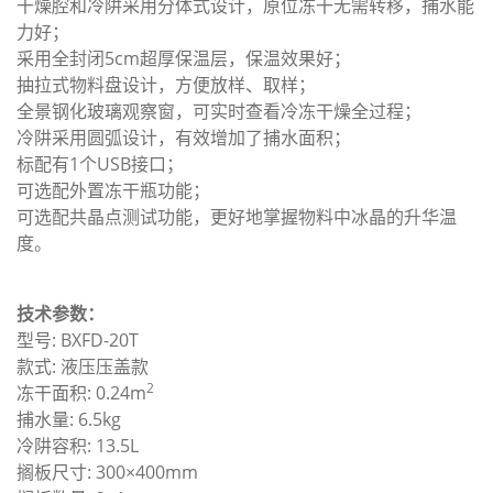
干燥腔和冷阱采用分体式设计，原位冻干无需转移，捕水能
力好；
采用全封闭5cm超厚保温层，保温效果好；
抽拉式物料盘设计，方便放样、取样；
全景钢化玻璃观察窗，可实时查看冷冻干燥全过程；
冷阱采用圆弧设计，有效增加了捕水面积；
标配有1个USB接口；
可选配外置冻干瓶功能；
可选配共晶点测试功能，更好地掌握物料中冰晶的升华温
度。
技术参数：
型号: BXFD-20T
款式: 液压压盖款
2
冻干面积: 0.24m
捕水量: 6.5kg
冷阱容积: 13.5L
搁板尺寸: 300×400mm