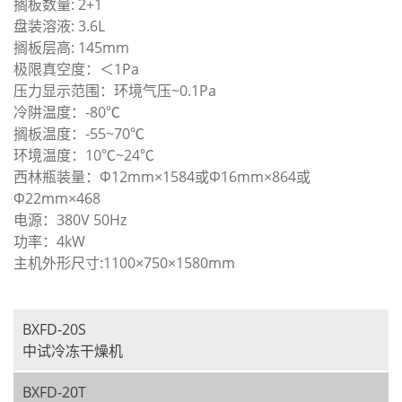
搁板数量: 2+1
盘装溶液: 3.6L
搁板层高: 145mm
极限真空度：＜1Pa
压力显示范围：环境气压~0.1Pa
冷阱温度：-80℃
搁板温度：-55~70℃
环境温度：10℃~24℃
西林瓶装量：Ф12mm×1584或Ф16mm×864或
Ф22mm×468
电源：380V 50Hz
功率：4kW
主机外形尺寸:1100×750×1580mm
BXFD-20S
中试冷冻干燥机
BXFD-20T