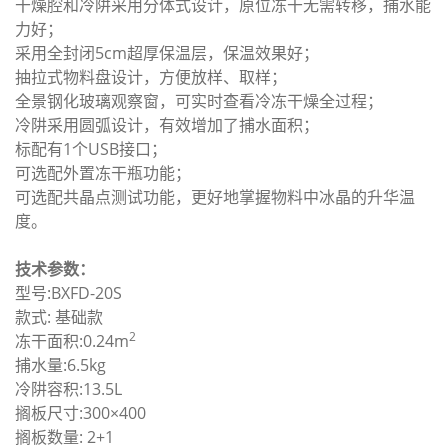
干燥腔和冷阱采用分体式设计，原位冻干无需转移，捕水能
力好；
采用全封闭5cm超厚保温层，保温效果好；
抽拉式物料盘设计，方便放样、取样；
全景钢化玻璃观察窗，可实时查看冷冻干燥全过程；
冷阱采用圆弧设计，有效增加了捕水面积；
标配有1个USB接口；
可选配外置冻干瓶功能；
可选配共晶点测试功能，更好地掌握物料中冰晶的升华温
度。
技术参数：
型号:BXFD-20S
款式: 基础款
2
冻干面积:0.24m
捕水量:6.5kg
冷阱容积:13.5L
搁板尺寸:300×400
搁板数量: 2+1