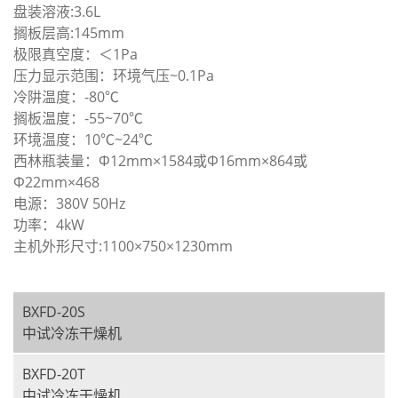
盘装溶液:3.6L
搁板层高:145mm
极限真空度：＜1Pa
压力显示范围：环境气压~0.1Pa
冷阱温度：-80℃
搁板温度：-55~70℃
环境温度：10℃~24℃
西林瓶装量：Ф12mm×1584或Ф16mm×864或
Ф22mm×468
电源：380V 50Hz
功率：4kW
主机外形尺寸:1100×750×1230mm
BXFD-20S
中试冷冻干燥机
BXFD-20T
中试冷冻干燥机