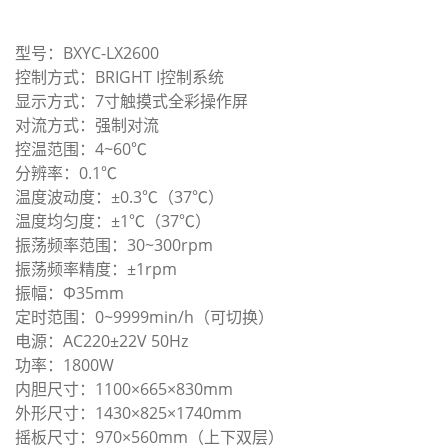
型号：BXYC-LX2600
控制方式：BRIGHT I控制系统
显示方式：7寸触摸式全彩操作屏
对流方式：强制对流
控温范围：4~60℃
分辨率：0.1℃
温度波动度：±0.3℃（37℃）
温度均匀度：±1℃（37℃）
振荡频率范围：30~300rpm
振荡频率精度：±1rpm
振幅：Φ35mm
定时范围：0~9999min/h（可切换）
电源：AC220±22V 50Hz
功率：1800W
内胆尺寸：1100×665×830mm
外形尺寸：1430×825×1740mm
摇板尺寸：970×560mm（上下双层）